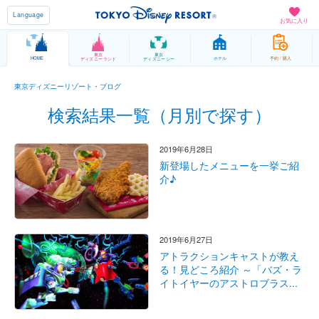
Language
お気に入り
東京
東京
HOME
ホテル
予約 / 購入
ディズニーランド
ディズニーシー
東京ディズニーリゾート・ブログ
検索結果一覧（月別で探す）
2019年6月28日
新登場したメニューを一挙ご紹
介♪
2019年6月27日
アトラクションキャストが教え
る！見どころ紹介 ～「バズ・ラ
イトイヤーのアストロブラス...