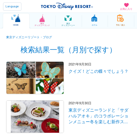
Language
お気に入り
東京
東京
HOME
ホテル
予約 / 購入
ディズニーランド
ディズニーシー
東京ディズニーリゾート・ブログ
検索結果一覧（月別で探す）
2021年9月30日
クイズ！どこの蝶々でしょう？
2021年9月30日
東京ディズニーランドと「サダ
ハルアオキ」のコラボレーショ
ンメニュー冬を楽しむ新作ス...