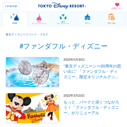
Language
お気に入り
東京
東京
HOME
ホテル
予約 / 購入
ディズニーランド
ディズニーシー
東京ディズニーリゾート・ブログ
#ファンダフル・ディズニー
2022年5月30日
“東京ディズニーシー20周年の思
い出に” 「ファンダフル・ディ
ズニー」限定オリジナルグッ...
2022年3月23日
もっと、パークと深くつながろ
う！「ファンダフル・ディズニ
ー」がリニューアル