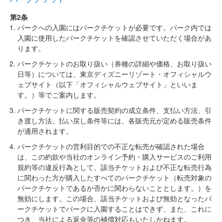
第2条
パークへの入園にはパークチケットが必要です。パーク内では
入園に使用したパークチケットを確認させていただく場合があ
ります。
パークチケットのお取り扱い（券種の詳細や価格、お取り扱い
日等）については、東京ディズニーリゾート・オフィシャルウ
ェブサイト（以下「オフィシャルウェブサイト」といいま
す。）等でご案内します。
パークチケットに関する販売契約の成立条件、支払い方法、引
き渡し方法、払い戻し条件等には、各販売元が定める販売条件
が適用されます。
パークチケットの営利目的での不正な転売が確認された場合
は、この約款や当社のオンライン予約・購入サービスのご利用
規約等の違反行為として、該当チケットおよび不正な転売行為
に関わった方が購入したすべてのパークチケット（転売対象の
パークチケットであるか否かに関わらないこととします。）を
無効にします。この場合、該当チケットおよび無効となったパ
ークチケットでパークに入園することはできず、また、これに
つき、当社による返金等の補償対応もいたしかねます。