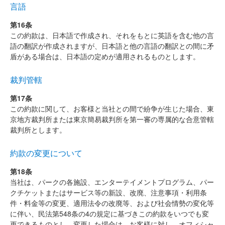
言語
第16条
この約款は、日本語で作成され、それをもとに英語を含む他の言
語の翻訳が作成されますが、日本語と他の言語の翻訳との間に矛
盾がある場合は、日本語の定めが適用されるものとします。
裁判管轄
第17条
この約款に関して、お客様と当社との間で紛争が生じた場合、東
京地方裁判所または東京簡易裁判所を第一審の専属的な合意管轄
裁判所とします。
約款の変更について
第18条
当社は、パークの各施設、エンターテイメントプログラム、パー
クチケットまたはサービス等の新設、改廃、注意事項・利用条
件・料金等の変更、適用法令の改廃等、および社会情勢の変化等
に伴い、民法第548条の4の規定に基づきこの約款をいつでも変
更できるものとし、変更した場合は、お客様に対し、オフィシャ