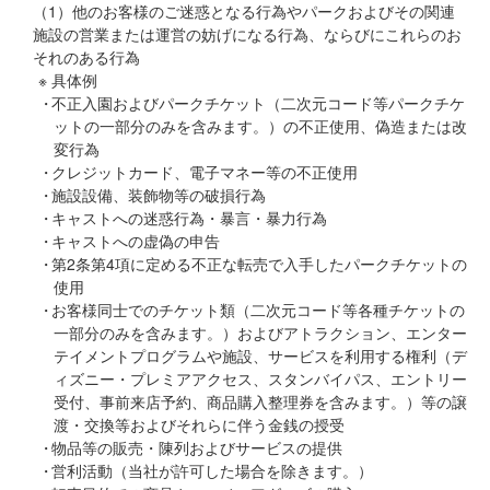
（1）他のお客様のご迷惑となる行為やパークおよびその関連
施設の営業または運営の妨げになる行為、ならびにこれらのお
それのある行為
※ 具体例
不正入園およびパークチケット（二次元コード等パークチケ
ットの一部分のみを含みます。）の不正使用、偽造または改
変行為
クレジットカード、電子マネー等の不正使用
施設設備、装飾物等の破損行為
キャストへの迷惑行為・暴言・暴力行為
キャストへの虚偽の申告
第2条第4項に定める不正な転売で入手したパークチケットの
使用
お客様同士でのチケット類（二次元コード等各種チケットの
一部分のみを含みます。）およびアトラクション、エンター
テイメントプログラムや施設、サービスを利用する権利（デ
ィズニー・プレミアアクセス、スタンバイパス、エントリー
受付、事前来店予約、商品購入整理券を含みます。）等の譲
渡・交換等およびそれらに伴う金銭の授受
物品等の販売・陳列およびサービスの提供
営利活動（当社が許可した場合を除きます。）