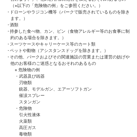
（※以下の「危険物の例」をご参照ください。）
ドローンやラジコン機等（パークで販売されているものを除き
ます。）
酒類
持参した食べ物、カン、ビン（食物アレルギー等のお食事に制
約のある場合を除きます。）
スーツケースやキャリーケース等のカート類
ペットや動物（アシスタンスドッグを除きます。）
その他、パークおよびその関連施設の営業または運営の妨げや
他のお客様のご迷惑となるおそれのあるもの
※ 危険物の例
・武器及び凶器
刃物類
銃器、モデルガン、エアーソフトガン
催涙スプレー
スタンガン
・危険物
引火性液体
火薬類
高圧ガス
毒物類