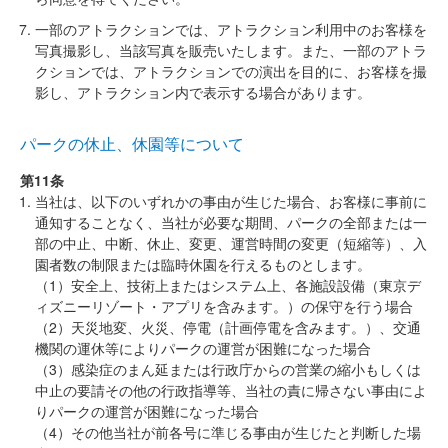
一部のアトラクションでは、アトラクション利用中のお客様を
写真撮影し、当該写真を販売いたします。また、一部のアトラ
クションでは、アトラクションでの演出を目的に、お客様を撮
影し、アトラクション内で表示する場合があります。
パークの休止、休園等について
第11条
当社は、以下のいずれかの事由が生じた場合、お客様に事前に
通知することなく、当社が必要な期間、パークの全部または一
部の中止、中断、休止、変更、運営時間の変更（短縮等）、入
園者数の制限または臨時休園を行えるものとします。
（1）安全上、技術上またはシステム上、各施設設備（東京デ
ィズニーリゾート・アプリを含みます。）の保守を行う場合
（2）天災地変、火災、停電（計画停電を含みます。）、交通
機関の運休等によりパークの運営が困難になった場合
（3）感染症のまん延または行政庁からの営業の縮小もしくは
中止の要請その他の行政指導等、当社の責に帰さない事由によ
りパークの運営が困難になった場合
（4）その他当社が前各号に準じる事由が生じたと判断した場