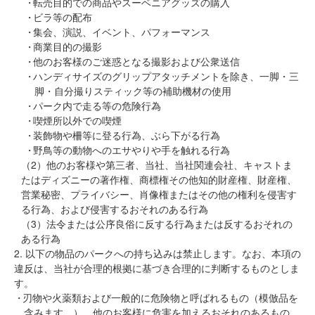
転売目的での商品やスーベニアグッズの購入
ビラ等の配布
集会、演説、イベント、パフォーマンス
商業目的の撮影
他のお客様のご迷惑となる撮影および公衆送信
ハンディサイズのグリップアタッチメントを除き、一脚・三
脚・自分撮りスティック等の補助機材の使用
パーク内で走る等の危険行為
喫煙所以外での喫煙
装飾物や柵等に登る行為、ぶら下がる行為
野鳥等の動物へのエサやりや手を触れる行為
（2）他のお客様や第三者、当社、当社関連会社、キャストま
たはディズニーの著作権、商標権その他知的財産権、財産権、
営業秘密、プライバシー、肖像権またはその他の権利を侵害す
る行為、および侵害するおそれのある行為
（3）法令または公序良俗に反する行為または反するおそれの
ある行為
2. 以下の物品のパークへの持ち込みは禁止します。なお、本項の
違反は、当社が合理的根拠に基づき合理的に判断するものとしま
す。
刃物や火薬類および一般的に危険物と呼ばれるもの（模倣品を
含みます。）、他のお客様に危害を加えるおそれのあるもの