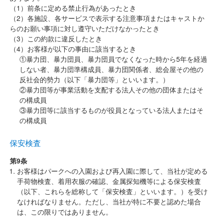
（1）前条に定める禁止行為があったとき
（2）各施設、各サービスで表示する注意事項またはキャストか
らのお願い事項に対し遵守いただけなかったとき
（3）この約款に違反したとき
（4）お客様が以下の事由に該当するとき
①暴力団、暴力団員、暴力団員でなくなった時から5年を経過
しない者、暴力団準構成員、暴力団関係者、総会屋その他の
反社会的勢力（以下「暴力団等」といいます。）
②暴力団等が事業活動を支配する法人その他の団体またはそ
の構成員
③暴力団等に該当するものが役員となっている法人またはそ
の構成員
保安検査
第9条
お客様はパークへの入園および再入園に際して、当社が定める
手荷物検査、着用衣服の確認、金属探知機等による保安検査
（以下、これらを総称して「保安検査」といいます。）を受け
なければなりません。ただし、当社が特に不要と認めた場合
は、この限りではありません。