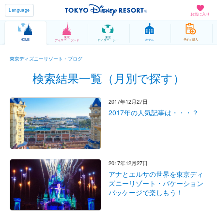
Language
お気に入り
東京
東京
HOME
ホテル
予約 / 購入
ディズニーランド
ディズニーシー
東京ディズニーリゾート・ブログ
検索結果一覧（月別で探す）
2017年12月27日
2017年の人気記事は・・・？
2017年12月27日
アナとエルサの世界を東京ディ
ズニーリゾート・バケーション
パッケージで楽しもう！