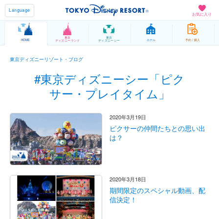
Language
お気に入り
東京
東京
HOME
ホテル
予約 / 購入
ディズニーランド
ディズニーシー
東京ディズニーリゾート・ブログ
#東京ディズニーシー「ピク
サー・プレイタイム」
2020年3月19日
ピクサーの仲間たちとの思い出
は？
2020年3月18日
期間限定のスペシャル動画、配
信決定！