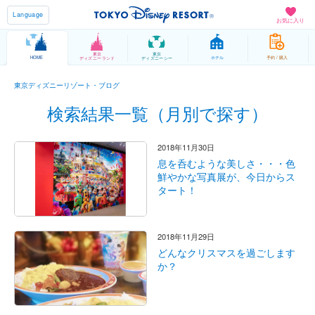
Language
お気に入り
東京
東京
HOME
ホテル
予約 / 購入
ディズニーランド
ディズニーシー
東京ディズニーリゾート・ブログ
検索結果一覧（月別で探す）
2018年11月30日
息を呑むような美しさ・・・色
鮮やかな写真展が、今日からス
タート！
2018年11月29日
どんなクリスマスを過ごします
か？