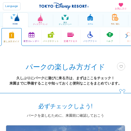
Language
お気に入り
東京
東京
HOME
ホテル
予約 / 購入
ディズニーランド
ディズニーシー
運営カレンダー
パークチケット
交通アクセス
バリアフリー
ヘルプ
検
楽しみ方ガイド
パークの楽しみ方ガイド
久しぶりにパークに遊びに来る方は、まずはここをチェック！
来園までに準備することや知っておくと便利なことをまとめています。
必ずチェックしよう!
パークを楽しむために、来園前に確認しておこう