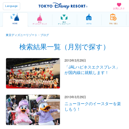
Language
お気に入り
東京
東京
HOME
ホテル
予約 / 購入
ディズニーランド
ディズニーシー
東京ディズニーリゾート・ブログ
検索結果一覧（月別で探す）
2013年3月29日
「JALハピネスエクスプレス」
が国内線に就航します！
2013年3月29日
ニューヨークのイースターを楽
しもう！