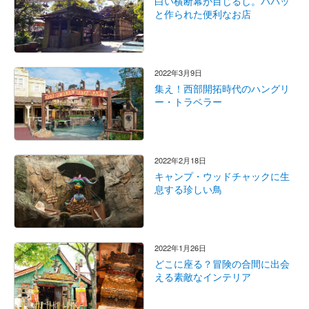
白い横断幕が目じるし。パパッ
と作られた便利なお店
2022年3月9日
集え！西部開拓時代のハングリ
ー・トラベラー
2022年2月18日
キャンプ・ウッドチャックに生
息する珍しい鳥
2022年1月26日
どこに座る？冒険の合間に出会
える素敵なインテリア