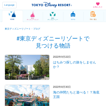
Language
お気に入り
東京
東京
HOME
ホテル
予約 / 購入
ディズニーランド
ディズニーシー
東京ディズニーリゾート・ブログ
#東京ディズニーリゾートで
見つける物語
2022年9月22日
はちみつ探しの旅をしません
か？
2022年8月30日
海の仲間たちと遊べる！？海底
王国