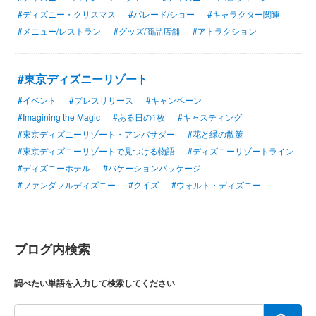
#ディズニー・クリスマス
#パレード/ショー
#キャラクター関連
#メニュー/レストラン
#グッズ/商品店舗
#アトラクション
#東京ディズニーリゾート
#イベント
#プレスリリース
#キャンペーン
#Imagining the Magic
#ある日の1枚
#キャスティング
#東京ディズニーリゾート・アンバサダー
#花と緑の散策
#東京ディズニーリゾートで見つける物語
#ディズニーリゾートライン
#ディズニーホテル
#バケーションパッケージ
#ファンダフルディズニー
#クイズ
#ウォルト・ディズニー
ブログ内検索
調べたい単語を入力して検索してください