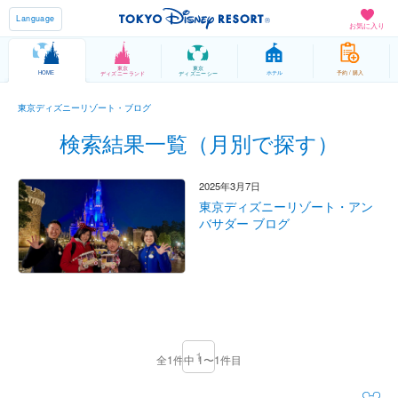
Language
お気に入り
東京
東京
HOME
ホテル
予約 / 購入
ディズニーランド
ディズニーシー
東京ディズニーリゾート・ブログ
検索結果一覧（月別で探す）
2025年3月7日
東京ディズニーリゾート・アン
バサダー ブログ
1
全1件中 1〜1件目