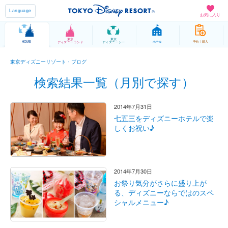
Language
お気に入り
東京
東京
HOME
ホテル
予約 / 購入
ディズニーランド
ディズニーシー
東京ディズニーリゾート・ブログ
検索結果一覧（月別で探す）
2014年7月31日
七五三をディズニーホテルで楽
しくお祝い♪
2014年7月30日
お祭り気分がさらに盛り上が
る、ディズニーならではのスペ
シャルメニュー♪