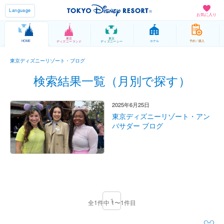
Language
お気に入り
東京
東京
HOME
ホテル
予約 / 購入
ディズニーランド
ディズニーシー
東京ディズニーリゾート・ブログ
検索結果一覧（月別で探す）
2025年6月25日
東京ディズニーリゾート・アン
バサダー ブログ
1
全1件中 1〜1件目