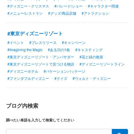
#ディズニー・クリスマス
#パレード/ショー
#キャラクター関連
#メニュー/レストラン
#グッズ/商品店舗
#アトラクション
#東京ディズニーリゾート
#イベント
#プレスリリース
#キャンペーン
#Imagining the Magic
#ある日の1枚
#キャスティング
#東京ディズニーリゾート・アンバサダー
#花と緑の散策
#東京ディズニーリゾートで見つける物語
#ディズニーリゾートライン
#ディズニーホテル
#バケーションパッケージ
#ファンダフルディズニー
#クイズ
#ウォルト・ディズニー
ブログ内検索
調べたい単語を入力して検索してください