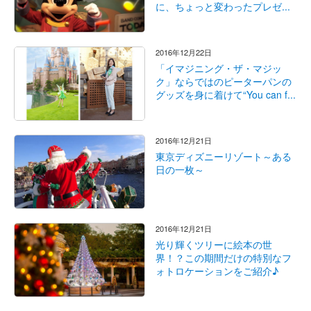
に、ちょっと変わったプレゼ...
2016年12月22日
「イマジニング・ザ・マジッ
ク」ならではのピーターパンの
グッズを身に着けて“You can f...
2016年12月21日
東京ディズニーリゾート～ある
日の一枚～
2016年12月21日
光り輝くツリーに絵本の世
界！？この期間だけの特別なフ
ォトロケーションをご紹介♪