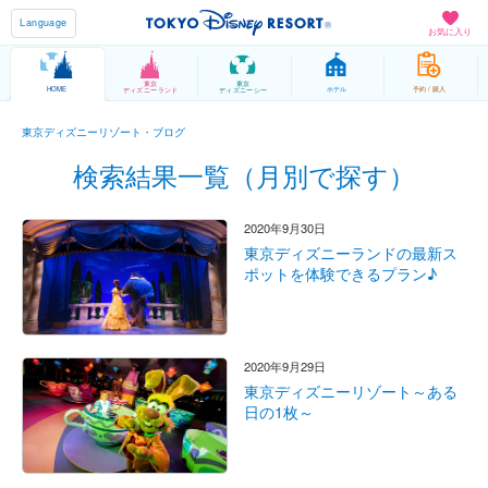
Language
お気に入り
東京
東京
HOME
ホテル
予約 / 購入
ディズニーランド
ディズニーシー
東京ディズニーリゾート・ブログ
検索結果一覧（月別で探す）
2020年9月30日
東京ディズニーランドの最新ス
ポットを体験できるプラン♪
2020年9月29日
東京ディズニーリゾート～ある
日の1枚～