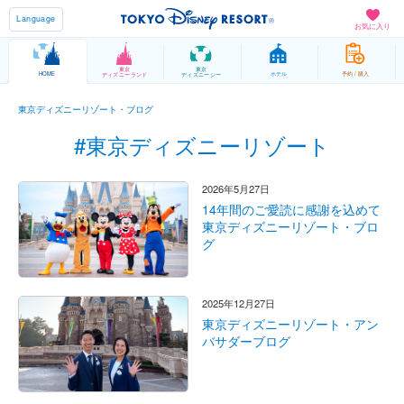
Language
お気に入り
東京
東京
HOME
ホテル
予約 / 購入
ディズニーランド
ディズニーシー
東京ディズニーリゾート・ブログ
#東京ディズニーリゾート
2026年5月27日
14年間のご愛読に感謝を込めて
東京ディズニーリゾート・ブロ
グ
2025年12月27日
東京ディズニーリゾート・アン
バサダーブログ