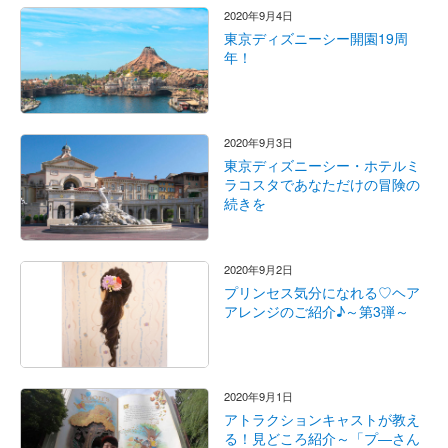
2020年9月4日
東京ディズニーシー開園19周
年！
2020年9月3日
東京ディズニーシー・ホテルミ
ラコスタであなただけの冒険の
続きを
2020年9月2日
プリンセス気分になれる♡ヘア
アレンジのご紹介♪～第3弾～
2020年9月1日
アトラクションキャストが教え
る！見どころ紹介～「プ―さん