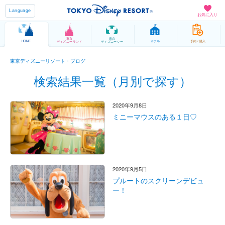
Language
お気に入り
東京
東京
HOME
ホテル
予約 / 購入
ディズニーランド
ディズニーシー
東京ディズニーリゾート・ブログ
検索結果一覧（月別で探す）
2020年9月8日
ミニーマウスのある１日♡
2020年9月5日
プルートのスクリーンデビュ
ー！