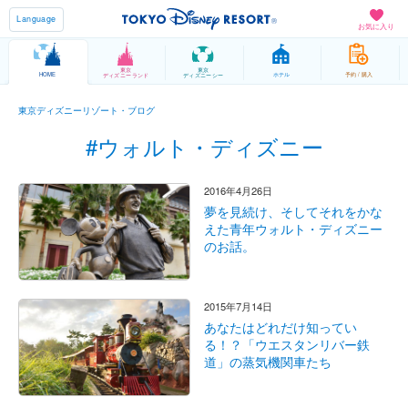
Language
お気に入り
東京
東京
HOME
ホテル
予約 / 購入
ディズニーランド
ディズニーシー
東京ディズニーリゾート・ブログ
#ウォルト・ディズニー
2016年4月26日
夢を見続け、そしてそれをかな
えた青年ウォルト・ディズニー
のお話。
2015年7月14日
あなたはどれだけ知ってい
る！？「ウエスタンリバー鉄
道」の蒸気機関車たち