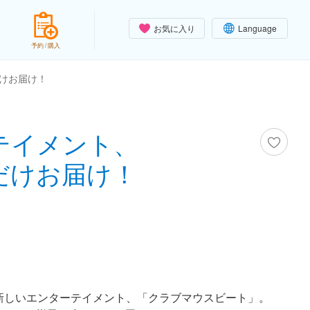
お気に入り
Language
予約 / 購入
けお届け！
テイメント、
だけお届け！
新しいエンターテイメント、「クラブマウスビート」。