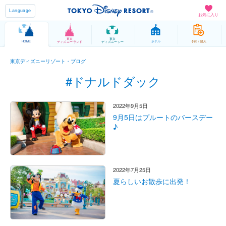
Language
お気に入り
東京
東京
HOME
ホテル
予約 / 購入
ディズニーランド
ディズニーシー
東京ディズニーリゾート・ブログ
#ドナルドダック
2022年9月5日
9月5日はプルートのバースデー
♪
2022年7月25日
夏らしいお散歩に出発！