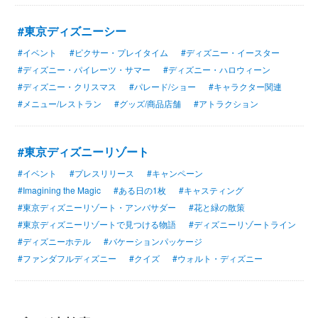
#東京ディズニーシー
#イベント
#ピクサー・プレイタイム
#ディズニー・イースター
#ディズニー・パイレーツ・サマー
#ディズニー・ハロウィーン
#ディズニー・クリスマス
#パレード/ショー
#キャラクター関連
#メニュー/レストラン
#グッズ/商品店舗
#アトラクション
#東京ディズニーリゾート
#イベント
#プレスリリース
#キャンペーン
#Imagining the Magic
#ある日の1枚
#キャスティング
#東京ディズニーリゾート・アンバサダー
#花と緑の散策
#東京ディズニーリゾートで見つける物語
#ディズニーリゾートライン
#ディズニーホテル
#バケーションパッケージ
#ファンダフルディズニー
#クイズ
#ウォルト・ディズニー