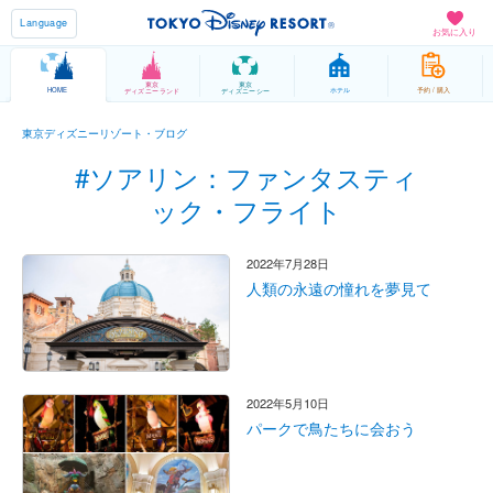
Language
お気に入り
東京
東京
HOME
ホテル
予約 / 購入
ディズニーランド
ディズニーシー
東京ディズニーリゾート・ブログ
#ソアリン：ファンタスティ
ック・フライト
2022年7月28日
人類の永遠の憧れを夢見て
2022年5月10日
パークで鳥たちに会おう