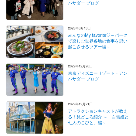
バサダー ブログ
2023年3月13日
みんなのMy favorite♡～パーク
で楽しむ世界各地の食事を思い
起こさせるツアー編～
2022年12月26日
東京ディズニーリゾート・アン
バサダー ブログ
2022年12月21日
アトラクションキャストが教え
る！見どころ紹介 ～「白雪姫と
七人のこびと」編～