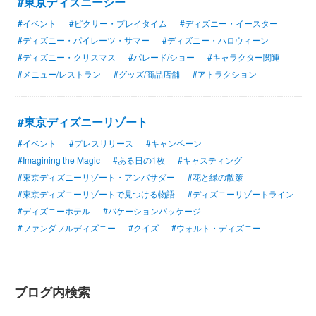
#東京ディズニーシー
#イベント
#ピクサー・プレイタイム
#ディズニー・イースター
#ディズニー・パイレーツ・サマー
#ディズニー・ハロウィーン
#ディズニー・クリスマス
#パレード/ショー
#キャラクター関連
#メニュー/レストラン
#グッズ/商品店舗
#アトラクション
#東京ディズニーリゾート
#イベント
#プレスリリース
#キャンペーン
#Imagining the Magic
#ある日の1枚
#キャスティング
#東京ディズニーリゾート・アンバサダー
#花と緑の散策
#東京ディズニーリゾートで見つける物語
#ディズニーリゾートライン
#ディズニーホテル
#バケーションパッケージ
#ファンダフルディズニー
#クイズ
#ウォルト・ディズニー
ブログ内検索