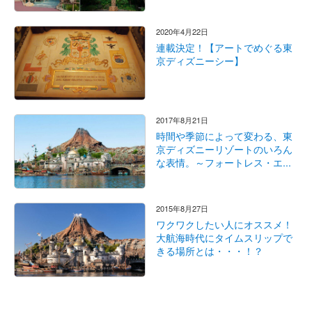
2020年4月22日
連載決定！【アートでめぐる東
京ディズニーシー】
2017年8月21日
時間や季節によって変わる、東
京ディズニーリゾートのいろん
な表情。～フォートレス・エ...
2015年8月27日
ワクワクしたい人にオススメ！
大航海時代にタイムスリップで
きる場所とは・・・！？