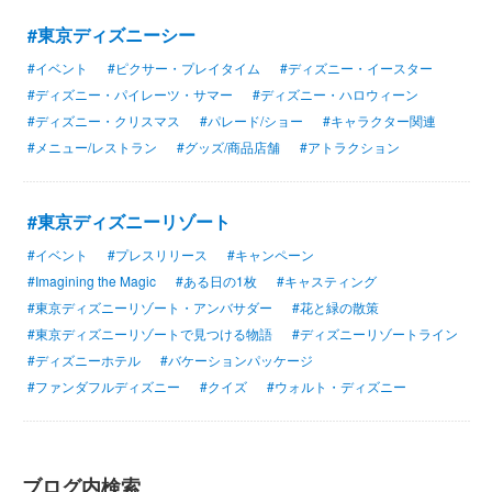
#東京ディズニーシー
#イベント
#ピクサー・プレイタイム
#ディズニー・イースター
#ディズニー・パイレーツ・サマー
#ディズニー・ハロウィーン
#ディズニー・クリスマス
#パレード/ショー
#キャラクター関連
#メニュー/レストラン
#グッズ/商品店舗
#アトラクション
#東京ディズニーリゾート
#イベント
#プレスリリース
#キャンペーン
#Imagining the Magic
#ある日の1枚
#キャスティング
#東京ディズニーリゾート・アンバサダー
#花と緑の散策
#東京ディズニーリゾートで見つける物語
#ディズニーリゾートライン
#ディズニーホテル
#バケーションパッケージ
#ファンダフルディズニー
#クイズ
#ウォルト・ディズニー
ブログ内検索