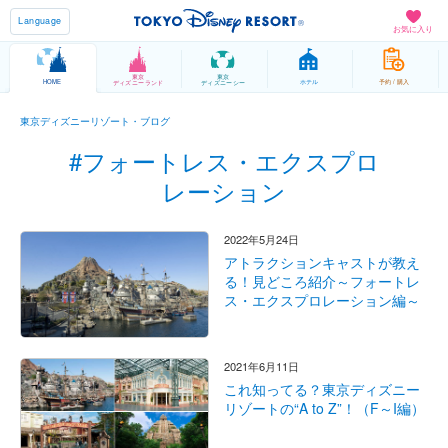
Language
お気に入り
東京
東京
HOME
ホテル
予約 / 購入
ディズニーランド
ディズニーシー
東京ディズニーリゾート・ブログ
#フォートレス・エクスプロ
レーション
2022年5月24日
アトラクションキャストが教え
る！見どころ紹介～フォートレ
ス・エクスプロレーション編～
2021年6月11日
これ知ってる？東京ディズニー
リゾートの“A to Z”！（F～I編）