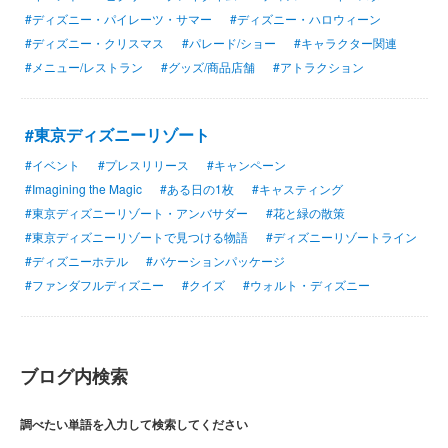
#ディズニー・パイレーツ・サマー
#ディズニー・ハロウィーン
#ディズニー・クリスマス
#パレード/ショー
#キャラクター関連
#メニュー/レストラン
#グッズ/商品店舗
#アトラクション
#東京ディズニーリゾート
#イベント
#プレスリリース
#キャンペーン
#Imagining the Magic
#ある日の1枚
#キャスティング
#東京ディズニーリゾート・アンバサダー
#花と緑の散策
#東京ディズニーリゾートで見つける物語
#ディズニーリゾートライン
#ディズニーホテル
#バケーションパッケージ
#ファンダフルディズニー
#クイズ
#ウォルト・ディズニー
ブログ内検索
調べたい単語を入力して検索してください