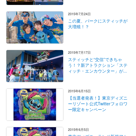
2015年7月24日
この夏、パークにスティッチが
大増殖！？
2015年7月17日
スティッチと“交信”できちゃ
う！？新アトラクション「ステ
ィッチ・エンカウンター」が...
2015年6月15日
【当選者発表！】東京ディズニ
ーリゾート公式Twitterフォロワ
ー限定キャンペーン
2015年6月5日