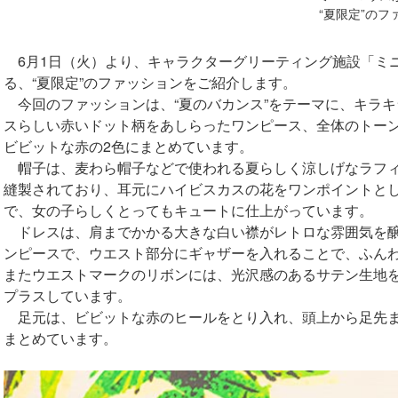
“夏限定”のフ
6月1日（火）より、キャラクターグリーティング施設「ミ
る、“夏限定”のファッションをご紹介します。
今回のファッションは、“夏のバカンス”をテーマに、キラ
スらしい赤いドット柄をあしらったワンピース、全体のトー
ビビットな赤の2色にまとめています。
帽子は、麦わら帽子などで使われる夏らしく涼しげなラフィ
縫製されており、耳元にハイビスカスの花をワンポイントと
で、女の子らしくとってもキュートに仕上がっています。
ドレスは、肩までかかる大きな白い襟がレトロな雰囲気を醸
ンピースで、ウエスト部分にギャザーを入れることで、ふん
またウエストマークのリボンには、光沢感のあるサテン生地
プラスしています。
足元は、ビビットな赤のヒールをとり入れ、頭上から足先ま
まとめています。