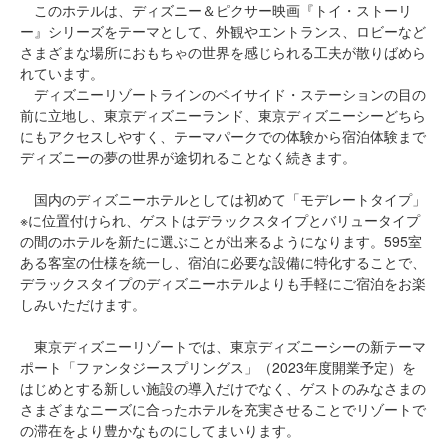
このホテルは、ディズニー＆ピクサー映画『トイ・ストーリ
ー』シリーズをテーマとして、外観やエントランス、ロビーなど
さまざまな場所におもちゃの世界を感じられる工夫が散りばめら
れています。
ディズニーリゾートラインのベイサイド・ステーションの目の
前に立地し、東京ディズニーランド、東京ディズニーシーどちら
にもアクセスしやすく、テーマパークでの体験から宿泊体験まで
ディズニーの夢の世界が途切れることなく続きます。
国内のディズニーホテルとしては初めて「モデレートタイプ」
※に位置付けられ、ゲストはデラックスタイプとバリュータイプ
の間のホテルを新たに選ぶことが出来るようになります。595室
ある客室の仕様を統一し、宿泊に必要な設備に特化することで、
デラックスタイプのディズニーホテルよりも手軽にご宿泊をお楽
しみいただけます。
東京ディズニーリゾートでは、東京ディズニーシーの新テーマ
ポート「ファンタジースプリングス」（2023年度開業予定）を
はじめとする新しい施設の導入だけでなく、ゲストのみなさまの
さまざまなニーズに合ったホテルを充実させることでリゾートで
の滞在をより豊かなものにしてまいります。