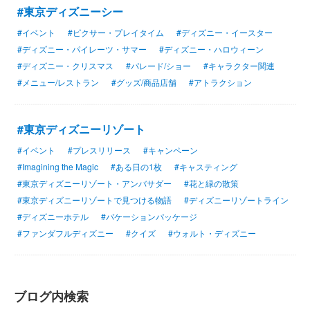
#東京ディズニーシー
#イベント
#ピクサー・プレイタイム
#ディズニー・イースター
#ディズニー・パイレーツ・サマー
#ディズニー・ハロウィーン
#ディズニー・クリスマス
#パレード/ショー
#キャラクター関連
#メニュー/レストラン
#グッズ/商品店舗
#アトラクション
#東京ディズニーリゾート
#イベント
#プレスリリース
#キャンペーン
#Imagining the Magic
#ある日の1枚
#キャスティング
#東京ディズニーリゾート・アンバサダー
#花と緑の散策
#東京ディズニーリゾートで見つける物語
#ディズニーリゾートライン
#ディズニーホテル
#バケーションパッケージ
#ファンダフルディズニー
#クイズ
#ウォルト・ディズニー
ブログ内検索