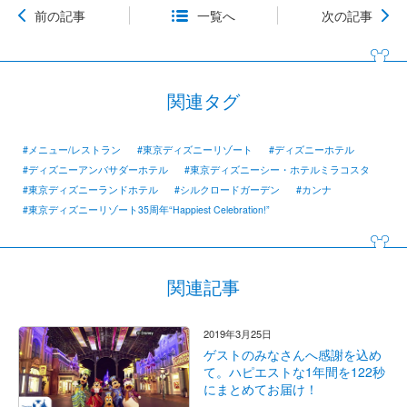
前の記事
一覧へ
次の記事
関連タグ
#メニュー/レストラン
#東京ディズニーリゾート
#ディズニーホテル
#ディズニーアンバサダーホテル
#東京ディズニーシー・ホテルミラコスタ
#東京ディズニーランドホテル
#シルクロードガーデン
#カンナ
#東京ディズニーリゾート35周年“Happiest Celebration!”
関連記事
2019年3月25日
ゲストのみなさんへ感謝を込め
て。ハピエストな1年間を122秒
にまとめてお届け！