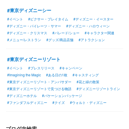
#東京ディズニーシー
#イベント
#ピクサー・プレイタイム
#ディズニー・イースター
#ディズニー・パイレーツ・サマー
#ディズニー・ハロウィーン
#ディズニー・クリスマス
#パレード/ショー
#キャラクター関連
#メニュー/レストラン
#グッズ/商品店舗
#アトラクション
#東京ディズニーリゾート
#イベント
#プレスリリース
#キャンペーン
#Imagining the Magic
#ある日の1枚
#キャスティング
#東京ディズニーリゾート・アンバサダー
#花と緑の散策
#東京ディズニーリゾートで見つける物語
#ディズニーリゾートライン
#ディズニーホテル
#バケーションパッケージ
#ファンダフルディズニー
#クイズ
#ウォルト・ディズニー
ブログ内検索