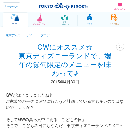
Language
お気に入り
東京
東京
HOME
ホテル
予約 / 購入
ディズニーランド
ディズニーシー
東京ディズニーリゾート・ブログ
GWにオススメ☆
東京ディズニーランドで、端
午の節句限定のメニューを味
わって♪
2015年4月30日
GWがはじまりましたね♪
ご家族でパークに遊びに行こうと計画している方も多いのではな
いでしょうか？
そしてGWの真っ只中にある「こどもの日」！
そこで、こどもの日にちなんだ、東京ディズニーランドのメニュ