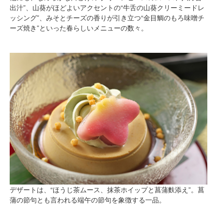
出汁”、山葵がほどよいアクセントの“牛舌の山葵クリーミードレ
ッシング”、みそとチーズの香りが引き立つ“金目鯛のもろ味噌チ
ーズ焼き”といった春らしいメニューの数々。
デザートは、“ほうじ茶ムース、抹茶ホイップと菖蒲麩添え”。菖
蒲の節句とも言われる端午の節句を象徴する一品。