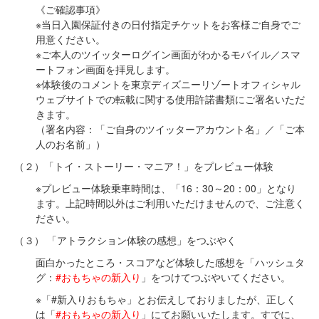
《ご確認事項》
※当日入園保証付きの日付指定チケットをお客様ご自身でご
用意ください。
※ご本人のツイッターログイン画面がわかるモバイル／スマ
ートフォン画面を拝見します。
※体験後のコメントを東京ディズニーリゾートオフィシャル
ウェブサイトでの転載に関する使用許諾書類にご署名いただ
きます。
（署名内容：「ご自身のツイッターアカウント名」／「ご本
人のお名前」）
（２）「トイ・ストーリー・マニア！」をプレビュー体験
※プレビュー体験乗車時間は、「16：30～20：00」となり
ます。上記時間以外はご利用いただけませんので、ご注意く
ださい。
（３） 「アトラクション体験の感想」をつぶやく
面白かったところ・スコアなど体験した感想を「ハッシュタ
グ：
#お
もちゃの新入り
」をつけてつぶやいてください。
※「#新入りおもちゃ」とお伝えしておりましたが、正しく
は「
#おもちゃの新入り
」にてお願いいたします。すでに、