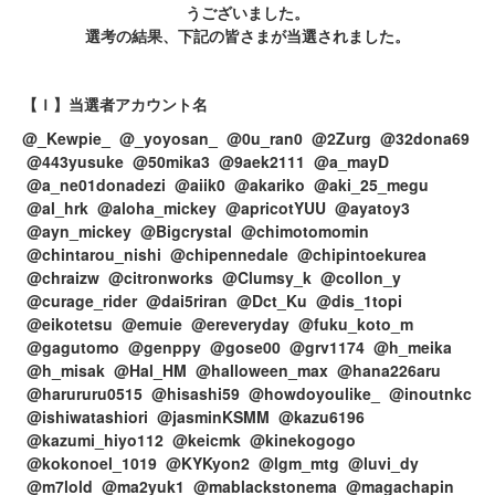
うございました。
選考の結果、下記の皆さまが当選されました。
【Ｉ】当選者アカウント名
@_Kewpie_ @_yoyosan_ @0u_ran0 @2Zurg @32dona69
@443yusuke @50mika3 @9aek2111 @a_mayD
@a_ne01donadezi @aiik0 @akariko @aki_25_megu
@al_hrk @aloha_mickey @apricotYUU @ayatoy3
@ayn_mickey @Bigcrystal @chimotomomin
@chintarou_nishi @chipennedale @chipintoekurea
@chraizw @citronworks @Clumsy_k @collon_y
@curage_rider @dai5riran @Dct_Ku @dis_1topi
@eikotetsu @emuie @ereveryday @fuku_koto_m
@gagutomo @genppy @gose00 @grv1174 @h_meika
@h_misak @Hal_HM @halloween_max @hana226aru
@harururu0515 @hisashi59 @howdoyoulike_ @inoutnkc
@ishiwatashiori @jasminKSMM @kazu6196
@kazumi_hiyo112 @keicmk @kinekogogo
@kokonoel_1019 @KYKyon2 @lgm_mtg @luvi_dy
@m7lold @ma2yuk1 @mablackstonema @magachapin