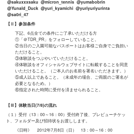
@sakuxxxsaku @micron_tennis @yumabobrin
@Yunald_Duck @yuri_kyamichi @yuriyuriyurinta
@sa0ri_47
【Ⅱ】参加条件
下記、6点全ての条件にご了承いただける方
①「＠TDR_PR」をフォローしていること。
②当日のご入園可能なパスポートはお客様ご自身でご負担い
ただけること。
③体験談をつぶやいていただけること。
④体験談をオフィシャルウェブサイトに転載することを同意
いただけること。（ご本人のお名前を署名いただきます。）
⑤成人以上であること。（未成年の場合、ご両親のご署名が
必要となるため。）
⑥指定された時間に受付を済ませられること。
【Ⅲ】体験当日(7/8)
の流れ
（１）受付（13：00～16：00）受付終了後、プレビューチケッ
ト、フォルダー及び招待状をお渡しします。
《日時》 2012年7月8日（日） 13：00～16：00