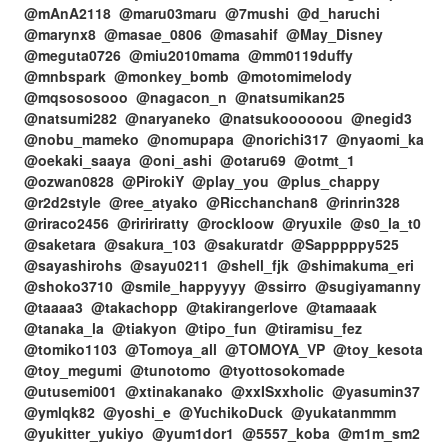
@mAnA2118 @maru03maru @7mushi @d_haruchi
@marynx8 @masae_0806 @masahif @May_Disney
@meguta0726 @miu2010mama @mm0119duffy
@mnbspark @monkey_bomb @motomimelody
@mqsososooo @nagacon_n @natsumikan25
@natsumi282 @naryaneko @natsukoooooou @negid3
@nobu_mameko @nomupapa @norichi317 @nyaomi_ka
@oekaki_saaya @oni_ashi @otaru69 @otmt_1
@ozwan0828 @PirokiY @play_you @plus_chappy
@r2d2style @ree_atyako @Ricchanchan8 @rinrin328
@riraco2456 @riririratty @rockloow @ryuxile @s0_la_t0
@saketara @sakura_103 @sakuratdr @Sapppppy525
@sayashirohs @sayu0211 @shell_fjk @shimakuma_eri
@shoko3710 @smile_happyyyy @ssirro @sugiyamanny
@taaaa3 @takachopp @takirangerlove @tamaaak
@tanaka_la @tiakyon @tipo_fun @tiramisu_fez
@tomiko1103 @Tomoya_all @TOMOYA_VP @toy_kesota
@toy_megumi @tunotomo @tyottosokomade
@utusemi001 @xtinakanako @xxISxxholic @yasumin37
@ymlqk82 @yoshi_e @YuchikoDuck @yukatanmmm
@yukitter_yukiyo @yum1dor1 @5557_koba @m1m_sm2