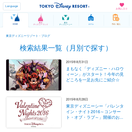
Language
お気に入り
東京
東京
HOME
ホテル
予約 / 購入
ディズニーランド
ディズニーシー
東京ディズニーリゾート・ブログ
検索結果一覧（月別で探す）
2015年8月31日
まもなく「ディズニー・ハロウ
ィーン」がスタート！今年の見
どころを一足お先にご紹介☆
2015年8月28日
東京ディズニーシー「バレンタ
イン・ナイト2016～コンサー
ト・オブ・ラブ～」開催のお...