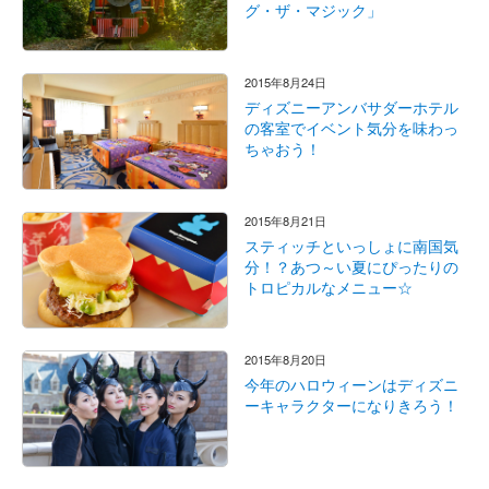
グ・ザ・マジック」
2015年8月24日
ディズニーアンバサダーホテル
の客室でイベント気分を味わっ
ちゃおう！
2015年8月21日
スティッチといっしょに南国気
分！？あつ～い夏にぴったりの
トロピカルなメニュー☆
2015年8月20日
今年のハロウィーンはディズニ
ーキャラクターになりきろう！