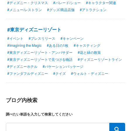
#ディズニー・クリスマス
#パレード/ショー
#キャラクター関連
#メニュー/レストラン
#グッズ/商品店舗
#アトラクション
#東京ディズニーリゾート
#イベント
#プレスリリース
#キャンペーン
#Imagining the Magic
#ある日の1枚
#キャスティング
#東京ディズニーリゾート・アンバサダー
#花と緑の散策
#東京ディズニーリゾートで見つける物語
#ディズニーリゾートライン
#ディズニーホテル
#バケーションパッケージ
#ファンダフルディズニー
#クイズ
#ウォルト・ディズニー
ブログ内検索
調べたい単語を入力して検索してください