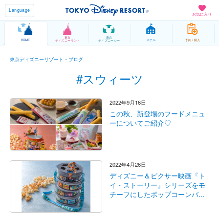
Language
お気に入り
東京
東京
HOME
ホテル
予約 / 購入
ディズニーランド
ディズニーシー
東京ディズニーリゾート・ブログ
#スウィーツ
2022年9月16日
この秋、新登場のフードメニュ
ーについてご紹介♡
2022年4月26日
ディズニー＆ピクサー映画『ト
イ・ストーリー』シリーズをモ
チーフにしたポップコーンバ...