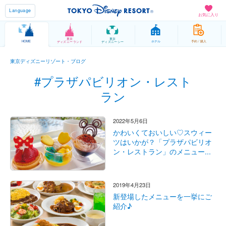
Language
お気に入り
東京
東京
HOME
ホテル
予約 / 購入
ディズニーランド
ディズニーシー
東京ディズニーリゾート・ブログ
#プラザパビリオン・レスト
ラン
2022年5月6日
かわいくておいしい♡スウィー
ツはいかが？「プラザパビリオ
ン・レストラン」のメニュー...
2019年4月23日
新登場したメニューを一挙にご
紹介♪