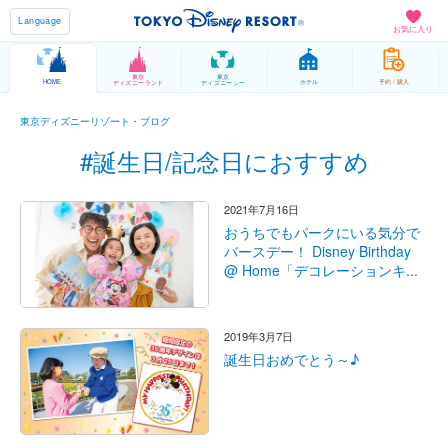
Language
お気に入り
東京
東京
HOME
ホテル
予約 / 購入
ディズニーランド
ディズニーシー
東京ディズニーリゾート・ブログ
#誕生日/記念日におすすめ
2021年7月16日
おうちでもパークにいる気分で
バースデー！ Disney Birthday
@ Home「デコレーションキ...
2019年3月7日
誕生日おめでとう～♪