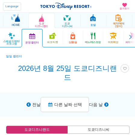
Language
즐겨찾기
도쿄
도쿄
예약/예매
HOME
호텔
디즈니랜드
디즈니씨
(영어)
스페셜 이벤트/
파크 티켓
상품/숍
메뉴/레스토랑
어트랙션
퍼레이드
운영 캘린더
프로그램
일일 캘린더
2026년 8월 25일 도쿄디즈니랜
드
전날
다른 날짜 선택
다음 날
도쿄디즈니랜드
도쿄디즈니씨