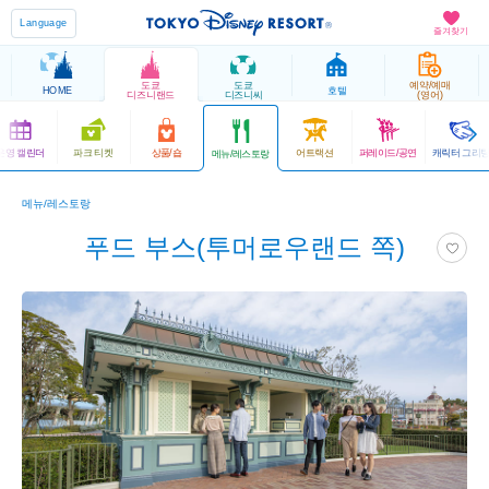
Language
즐겨찾기
도쿄
도쿄
예약/예매
HOME
호텔
디즈니랜드
디즈니씨
(영어)
운영 캘린더
파크 티켓
상품/숍
어트랙션
퍼레이드/공연
캐릭터 그리
메뉴/레스토랑
메뉴/레스토랑
푸드 부스(투머로우랜드 쪽)