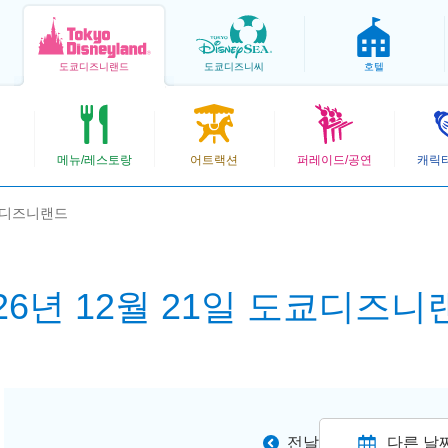
도쿄
디즈니랜드
도쿄
디즈니씨
호텔
메뉴/레스토랑
어트랙션
퍼레이드/공연
캐릭
도쿄디즈니랜드
026년 12월 21일 도쿄디즈니
전날
다른 날