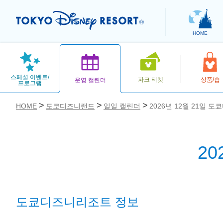
HOME
스페셜 이벤트/
파크 티켓
상품/숍
운영 캘린더
프로그램
HOME
도쿄디즈니랜드
일일 캘린더
2026년 12월 21일 
2
お気に入り
도쿄디즈니리조트 정보