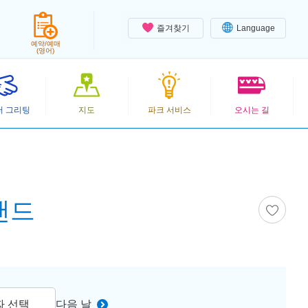
즐겨찾기
Language
예약/예매
(영어)
터 그리팅
지도
파크 서비스
오시는 길
랜드
짜 선택
다음 날