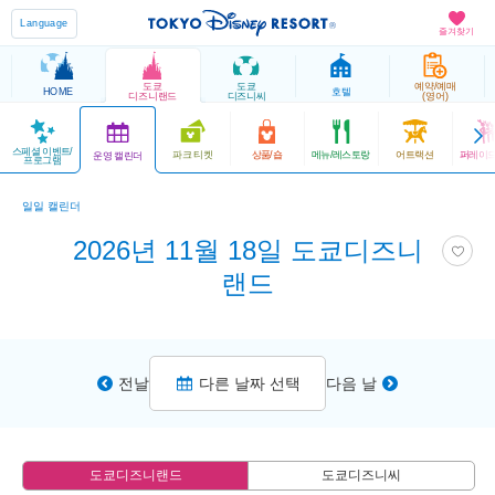
Language
즐겨찾기
도쿄
도쿄
예약/예매
HOME
호텔
디즈니랜드
디즈니씨
(영어)
스페셜 이벤트/
파크 티켓
상품/숍
메뉴/레스토랑
어트랙션
퍼레이드
운영 캘린더
프로그램
일일 캘린더
2026년 11월 18일 도쿄디즈니
랜드
전날
다른 날짜 선택
다음 날
도쿄디즈니랜드
도쿄디즈니씨