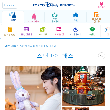
Language
즐겨찾기
도쿄
도쿄
예약/예매
HOME
호텔
디즈니랜드
디즈니씨
(영어)
운영 캘린더
파크 티켓
오시는 길
배리어프리
도움말
검
즐기는 방법
앱(영어)을 사용하여 파크를 쾌적하게 즐기세요
스탠바이 패스