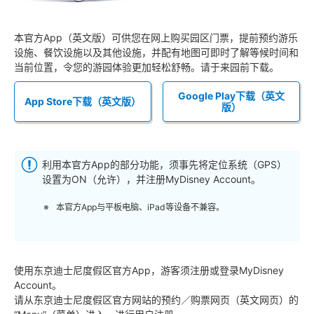
本官方App（英文版）可供您在网上购买园区门票，提前预约游乐
设施、餐饮设施以及其他设施，并配有地图可即时了解等候时间和
当前位置，令您的游园体验更加轻松舒畅。请于来园前下载。
Google Play下载（英文
App Store下载（英文版）
版）
利用本官方App的部分功能，须事先将定位系统（GPS）
设置为ON（允许），并注册MyDisney Account。
本官方App与平板电脑、iPad等设备不兼容。
使用东京迪士尼度假区官方App，游客须注册或登录MyDisney
Account。
请从东京迪士尼度假区官方网站的预约／购票网页（英文网页）的