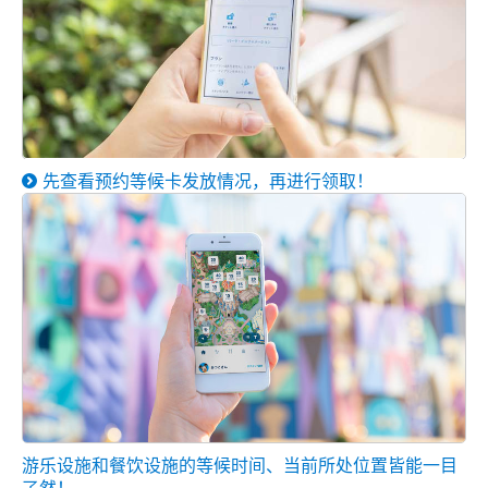
先查看预约等候卡发放情况，再进行领取！
游乐设施和餐饮设施的等候时间、当前所处位置皆能一目