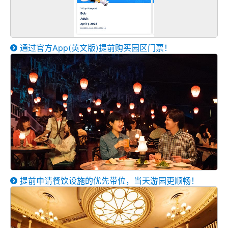
通过官方App(英文版)提前购买园区门票！
提前申请餐饮设施的优先带位，当天游园更顺畅！