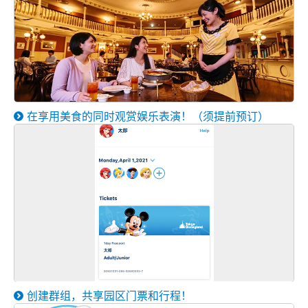
在享用美食的同时观赏娱乐表演！（须提前预订）
创建群组，共享园区门票和行程！