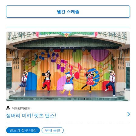
월간 스케줄
어드벤처랜드
잼버리 미키! 렛츠 댄스!
엔트리 접수 대상
무대 공연