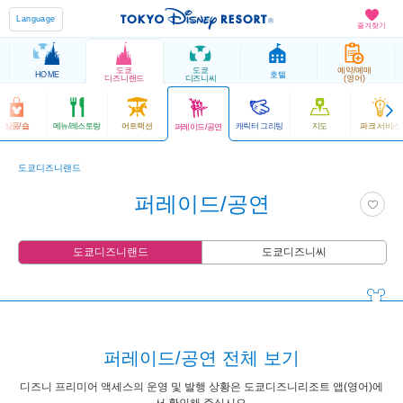
Language
즐겨찾기
도쿄
도쿄
예약/예매
HOME
호텔
디즈니랜드
디즈니씨
(영어)
상품/숍
메뉴/레스토랑
어트랙션
캐릭터 그리팅
지도
파크 서비스
퍼레이드/공연
도쿄디즈니랜드
퍼레이드/공연
도쿄디즈니랜드
도쿄디즈니씨
퍼레이드/공연 전체 보기
디즈니 프리미어 액세스의 운영 및 발행 상황은 도쿄디즈니리조트 앱(영어)에