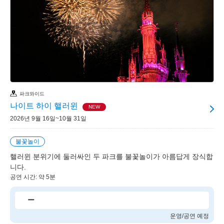
파크와이드
나이트 하이 핼러윈
NEW
2026년 9월 16일~10월 31일
불꽃놀이
핼러윈 분위기에 둘러싸인 두 파크를 불꽃놀이가 아름답게 장식합
니다.
공연 시간: 약 5분
ー
운영/공연 예정