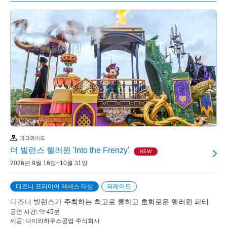
파크와이드
더 빌런스 핼러윈 'Into the Frenzy'
NEW
2026년 9월 16일~10월 31일
디즈니 프리미어 액세스 대상
퍼레이드
디즈니 빌런스가 주최하는 최고로 쿨하고 호화로운 핼러윈 파티.
공연 시간: 약 45분
제공: 다이와하우스공업 주식회사