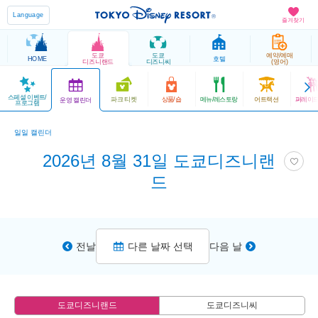
Language
즐겨찾기
도쿄
도쿄
예약/예매
HOME
호텔
디즈니랜드
디즈니씨
(영어)
스페셜 이벤트/
파크 티켓
상품/숍
메뉴/레스토랑
어트랙션
퍼레이드
운영 캘린더
프로그램
일일 캘린더
2026년 8월 31일 도쿄디즈니랜
드
전날
다른 날짜 선택
다음 날
도쿄디즈니랜드
도쿄디즈니씨