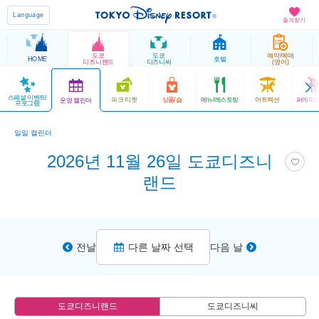
Language
즐겨찾기
도쿄
도쿄
예약/예매
HOME
호텔
디즈니랜드
디즈니씨
(영어)
스페셜 이벤트/
파크 티켓
상품/숍
메뉴/레스토랑
어트랙션
퍼레이드
운영 캘린더
프로그램
일일 캘린더
2026년 11월 26일 도쿄디즈니
랜드
전날
다른 날짜 선택
다음 날
도쿄디즈니랜드
도쿄디즈니씨