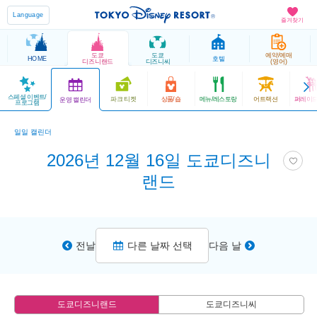
Language
즐겨찾기
도쿄
도쿄
예약/예매
HOME
호텔
디즈니랜드
디즈니씨
(영어)
스페셜 이벤트/
파크 티켓
상품/숍
메뉴/레스토랑
어트랙션
퍼레이드
운영 캘린더
프로그램
일일 캘린더
2026년 12월 16일 도쿄디즈니
랜드
전날
다른 날짜 선택
다음 날
도쿄디즈니랜드
도쿄디즈니씨