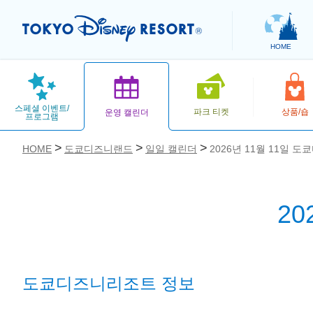
HOME
스페셜 이벤트/
파크 티켓
상품/숍
운영 캘린더
프로그램
HOME
도쿄디즈니랜드
일일 캘린더
2026년 11월 11일 
2
お気に入り
도쿄디즈니리조트 정보