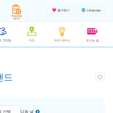
즐겨찾기
Language
예약/예매
(영어)
터 그리팅
지도
파크 서비스
오시는 길
랜드
짜 선택
다음 날