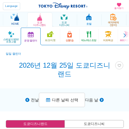
Language
즐겨찾기
도쿄
도쿄
예약/예매
HOME
호텔
디즈니랜드
디즈니씨
(영어)
스페셜 이벤트/
파크 티켓
상품/숍
메뉴/레스토랑
어트랙션
퍼레이드
운영 캘린더
프로그램
일일 캘린더
2026년 12월 25일 도쿄디즈니
랜드
전날
다른 날짜 선택
다음 날
도쿄디즈니랜드
도쿄디즈니씨