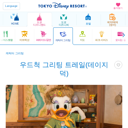
Language
즐겨찾기
도쿄
도쿄
예약/예매
HOME
호텔
디즈니랜드
디즈니씨
(영어)
뉴/레스토랑
어트랙션
퍼레이드/공연
지도
파크 서비스
오시는 길
캐릭터 그리팅
캐릭터 그리팅
우드척 그리팅 트레일(데이지
덕)